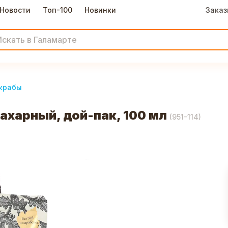
Новости
Топ-100
Новинки
Заказ
крабы
ахарный, дой-пак, 100 мл
(
951-114
)