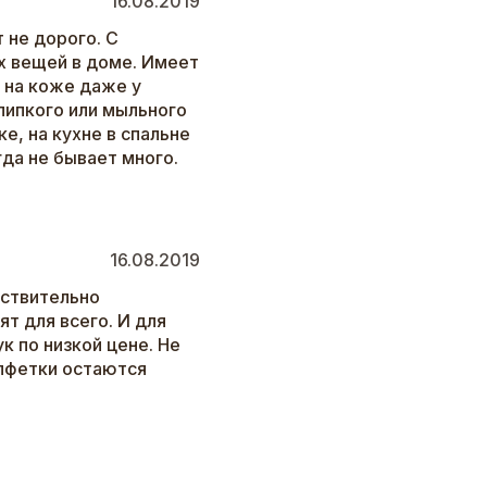
16.08.2019
 не дорого. С
х вещей в доме. Имеет
 на коже даже у
липкого или мыльного
е, на кухне в спальне
гда не бывает много.
16.08.2019
йствительно
т для всего. И для
ук по низкой цене. Не
алфетки остаются