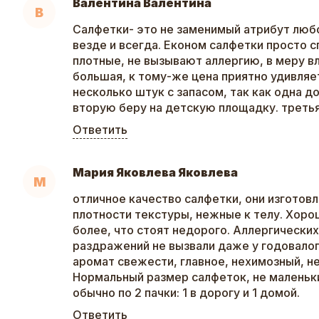
Валентина Валентина
В
Салфетки- это не заменимый атрибут люб
везде и всегда. Економ салфетки просто с
плотные, не вызывают аллергию, в меру в
большая, к тому-же цена приятно удивляе
несколько штук с запасом, так как одна д
вторую беру на детскую площадку. треть
Ответить
Мария Яковлева Яковлева
М
отличное качество салфетки, они изготовл
плотности текстуры, нежные к телу. Хор
более, что стоят недорого. Аллергически
раздражений не вызвали даже у годовалог
аромат свежести, главное, нехимозный, н
Нормальный размер салфеток, не маленьки
обычно по 2 пачки: 1 в дорогу и 1 домой.
Ответить