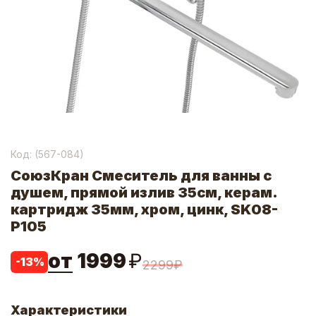
Код: (
567-084
)
СоюзКран Смеситель для ванны с
душем, прямой излив 35см, керам.
картридж 35мм, хром, цинк, SK08-
P105
от
1999
₽
-
13
%
2299
₽
Характеристики