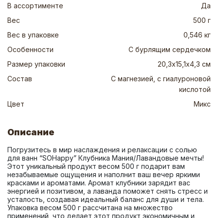
В ассортименте
Да
Вес
500 г
Вес в упаковке
0,546 кг
Особенности
С бурлящим сердечком
Размер упаковки
20,3х15,1х4,3 см
Состав
С магнезией, с гиалуроновой
кислотой
Цвет
Микс
Описание
Погрузитесь в мир наслаждения и релаксации с солью 
для ванн “SOHappy” Клубника Мания/Лавандовые мечты! 
Этот уникальный продукт весом 500 г подарит вам 
незабываемые ощущения и наполнит ваш вечер яркими 
красками и ароматами. Аромат клубники зарядит вас 
энергией и позитивом, а лаванда поможет снять стресс и 
усталость, создавая идеальный баланс для души и тела. 
Упаковка весом 500 г рассчитана на множество 
применений, что делает этот продукт экономичным и 