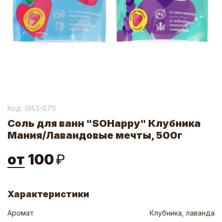
Код: (
953-071
)
Соль для ванн "SOHappy" Клубника
Мания/Лавандовые мечты, 500г
от
100
₽
Характеристики
Аромат
Клубника, лаванда