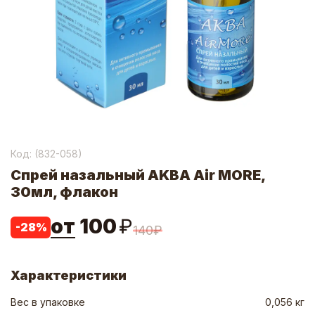
Код: (
832-058
)
Спрей назальный AKBA Air MORE,
30мл, флакон
от
100
₽
-
28
%
140
₽
Характеристики
Вес в упаковке
0,056 кг