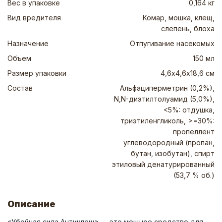
Вес в упаковке
0,164 кг
Вид вредителя
Комар, мошка, клещ,
слепень, блоха
Назначение
Отпугивание насекомых
Объем
150 мл
Размер упаковки
4,6х4,6х18,6 см
Состав
Альфациперметрин (0,2%),
N,N-диэтилтолуамид (5,0%),
<5%: отдушка,
триэтиленгликоль, >=30%:
пропеллент
углеводородный (пропан,
бутан, изобутан), спирт
этиловый денатурированный
(53,7 % об.)
Описание
«Убойная сила Антиклещ» — это мощное средство для 