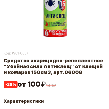
Код: (
961-005
)
Средство акарицидно-репеллентное
"Убойная сила Антиклещ" от клещей
и комаров 150см3, арт.06008
от
100
₽
-
28
%
140
₽
Характеристики