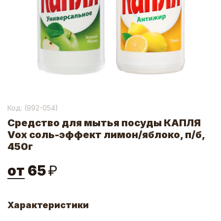
Код: (
992-054
)
Средство для мытья посуды КАПЛЯ
Vox соль-эффект лимон/яблоко, п/б,
450г
от
65
₽
Характеристики