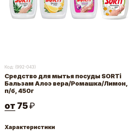
Код: (
992-043
)
Средство для мытья посуды SORTi
Бальзам Алоэ вера/Ромашка/Лимон,
п/б, 450г
от
75
₽
Характеристики