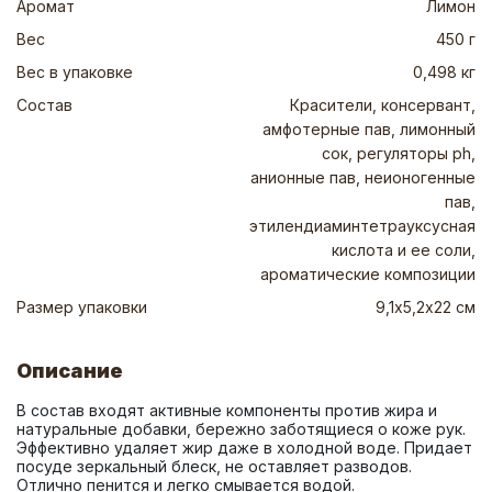
Аромат
Лимон
Вес
450 г
Вес в упаковке
0,498 кг
Состав
Красители, консервант,
амфотерные пав, лимонный
сок, регуляторы ph,
анионные пав, неионогенные
пав,
этилендиаминтетрауксусная
кислота и ее соли,
ароматические композиции
Размер упаковки
9,1х5,2х22 см
Описание
В состав входят активные компоненты против жира и 
натуральные добавки, бережно заботящиеся о коже рук. 
Эффективно удаляет жир даже в холодной воде. Придает 
посуде зеркальный блеск, не оставляет разводов. 
Отлично пенится и легко смывается водой.