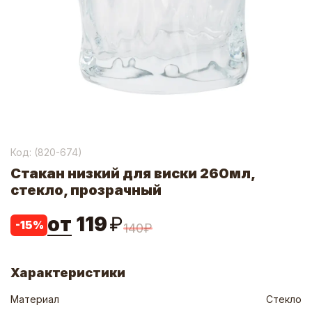
Код: (
820-674
)
Стакан низкий для виски 260мл,
стекло, прозрачный
от
119
₽
-
15
%
140
₽
Характеристики
Материал
Стекло