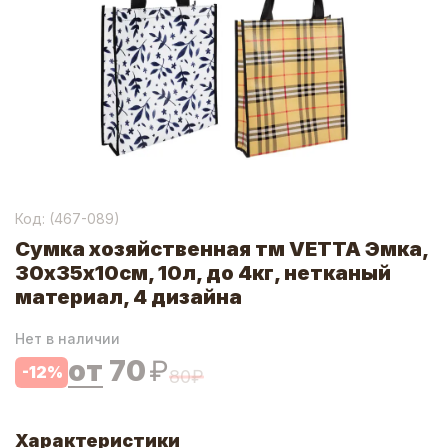
Код: (
467-089
)
Сумка хозяйственная тм VETTA Эмка,
30х35х10см, 10л, до 4кг, нетканый
материал, 4 дизайна
Нет в наличии
от
70
₽
-
12
%
80
₽
Характеристики