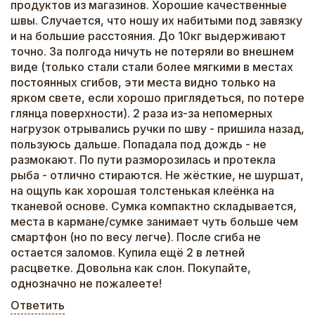
продуктов из магазинов. Хорошие качественные
швы. Случается, что ношу их набитыми под завязку
и на большие расстояния. До 10кг выдерживают
точно. За полгода ничуть не потеряли во внешнем
виде (только стали стали более мягкими в местах
постоянных сгибов, эти места видно только на
ярком свете, если хорошо приглядеться, по потере
глянца поверхности). 2 раза из-за непомерных
нагрузок отрывались ручки по шву - пришила назад,
пользуюсь дальше. Попадала под дождь - не
размокают. По пути разморозилась и протекла
рыба - отлично стираются. Не жёсткие, не шуршат,
на ощупь как хорошая толстенькая клеёнка на
тканевой основе. Сумка компактно складывается,
места в кармане/сумке занимает чуть больше чем
смартфон (но по весу легче). После сгиба не
остается заломов. Купила ещё 2 в летней
расцветке. Довольна как слон. Покупайте,
однозначно не пожалеете!
Ответить