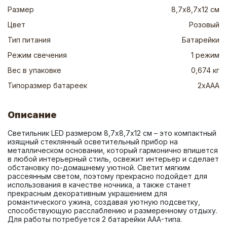
Размер
8,7х8,7х12 см
Цвет
Розовый
Тип питания
Батарейки
Режим свечения
1 режим
Вес в упаковке
0,674 кг
Типоразмер батареек
2xААА
Описание
Светильник LED размером 8,7х8,7х12 см – это компактный 
изящный стеклянный осветительный прибор на 
металлическом основании, который гармонично впишется 
в любой интерьерный стиль, освежит интерьер и сделает 
обстановку по-домашнему уютной. Светит мягким 
рассеянным светом, поэтому прекрасно подойдет для 
использования в качестве ночника, а также станет 
прекрасным декоративным украшением для 
романтического ужина, создавая уютную подсветку, 
способствующую расслаблению и размеренному отдыху. 
Для работы потребуется 2 батарейки AAA-типа.