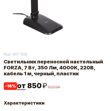
Код: (
417-159
)
Светильник переносной настольный
FORZA, 7 Вт, 350 Лм, 4000K, 220В,
кабель 1 м, черный, пластик
от
850
₽
-
16
%
1020
₽
Характеристики