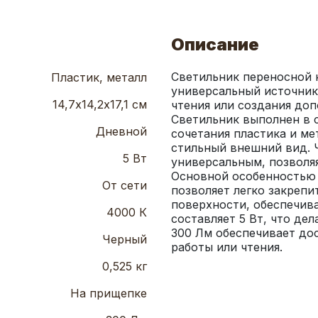
Описание
Светильник переносной 
Пластик, металл
универсальный источник 
14,7х14,2х17,1 см
чтения или создания доп
Светильник выполнен в 
Дневной
сочетания пластика и ме
стильный внешний вид. Ч
5 Вт
универсальным, позволяя
Основной особенностью с
От сети
позволяет легко закрепит
поверхности, обеспечива
4000 К
составляет 5 Вт, что де
300 Лм обеспечивает дос
Черный
работы или чтения.
0,525 кг
На прищепке