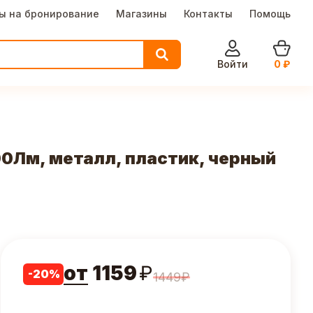
ы на бронирование
Магазины
Контакты
Помощь
Войти
0
₽
00Лм, металл, пластик, черный
от
1159
₽
-
20
%
1449
₽