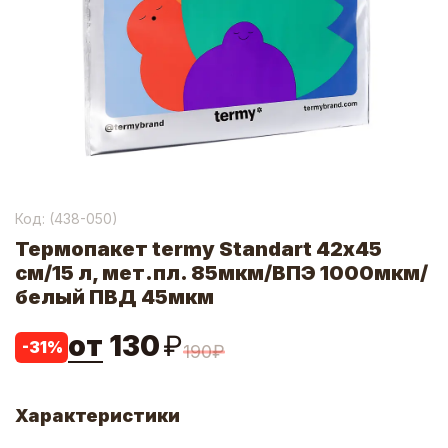
Код: (
438-050
)
Термопакет termy Standart 42х45
см/15 л, мет.пл. 85мкм/ВПЭ 1000мкм/
белый ПВД 45мкм
от
130
₽
-
31
%
190
₽
Характеристики