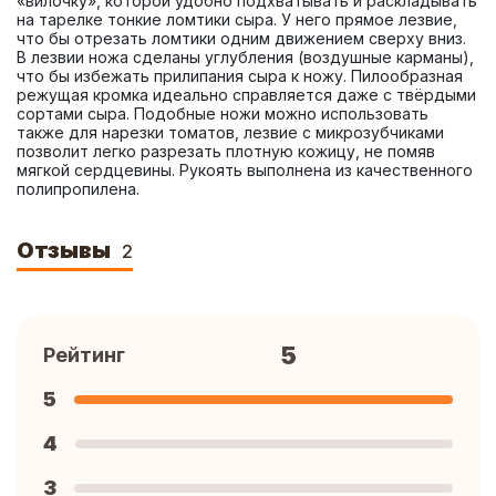
«вилочку», которой удобно подхватывать и раскладывать 
на тарелке тонкие ломтики сыра. У него прямое лезвие, 
что бы отрезать ломтики одним движением сверху вниз. 
В лезвии ножа сделаны углубления (воздушные карманы), 
что бы избежать прилипания сыра к ножу. Пилообразная 
режущая кромка идеально справляется даже с твёрдыми 
сортами сыра. Подобные ножи можно использовать 
также для нарезки томатов, лезвие с микрозубчиками 
позволит легко разрезать плотную кожицу, не помяв 
мягкой сердцевины. Рукоять выполнена из качественного 
полипропилена.
Отзывы
2
5
Рейтинг
5
4
3