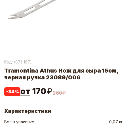
Код: (
871-167
)
Tramontina Athus Нож для сыра 15см,
черная ручка 23089/006
от
170
₽
-
34
%
260
₽
Характеристики
Вес в упаковке
0,07 кг