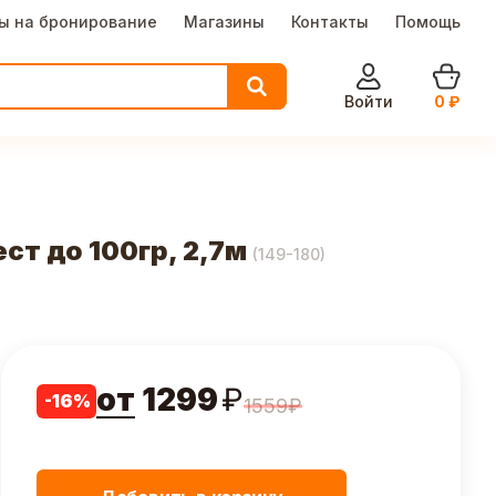
ы на бронирование
Магазины
Контакты
Помощь
Войти
0
₽
ст до 100гр, 2,7м
(
149-180
)
от
1299
₽
-
16
%
1559
₽