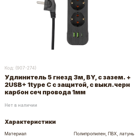
Код: (
907-274
)
Удлинитель 5 гнезд 3м, BY, с зазем. +
2USB+ 1type C с защитой, с выкл.черн
карбон сеч провода 1мм
Нет в наличии
Характеристики
Материал
Полипропилен, ПВХ, латунь