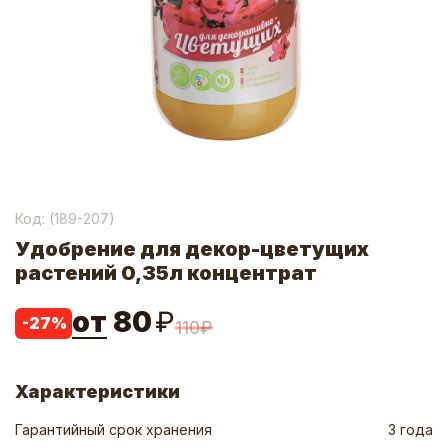
Код: (
189-207
)
Удобрение для декор-цветущих
растений 0,35л концентрат
от
80
₽
-
27
%
110
₽
Характеристики
Гарантийный срок хранения
3 года