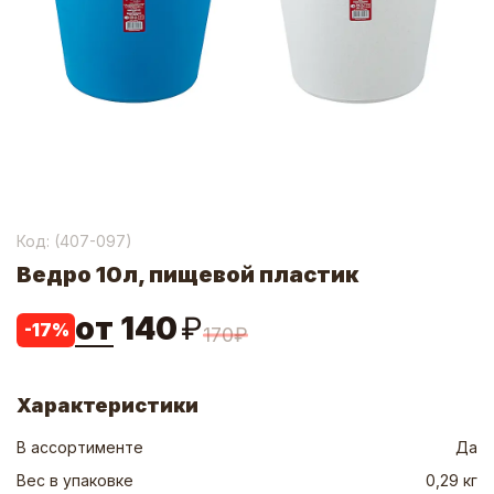
Код: (
407-097
)
Ведро 10л, пищевой пластик
от
140
₽
-
17
%
170
₽
Характеристики
В ассортименте
Да
Вес в упаковке
0,29 кг