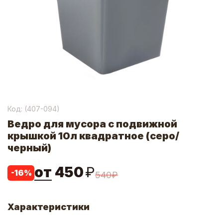
Код: (
407-094
)
Ведро для мусора с подвижной
крышкой 10л квадратное (серо/
черный)
от
450
₽
-
16
%
540
₽
Характеристики