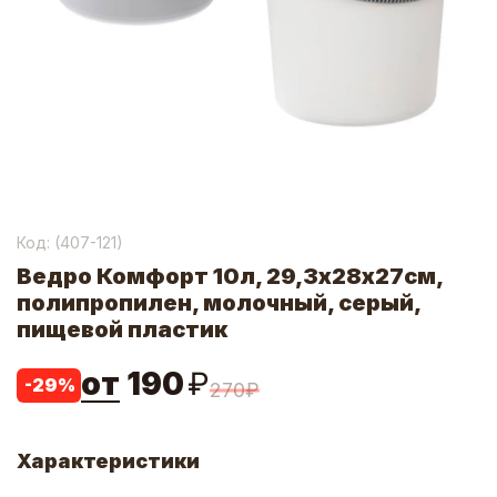
Код: (
407-121
)
Ведро Комфорт 10л, 29,3х28х27см,
полипропилен, молочный, серый,
пищевой пластик
от
190
₽
-
29
%
270
₽
Характеристики