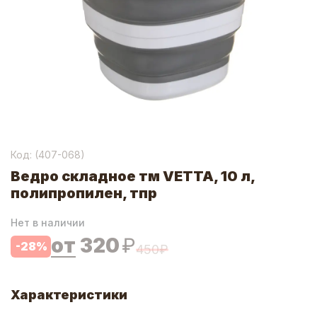
Код: (
407-068
)
Ведро складное тм VETTA, 10 л,
полипропилен, тпр
Нет в наличии
от
320
₽
-
28
%
450
₽
Характеристики