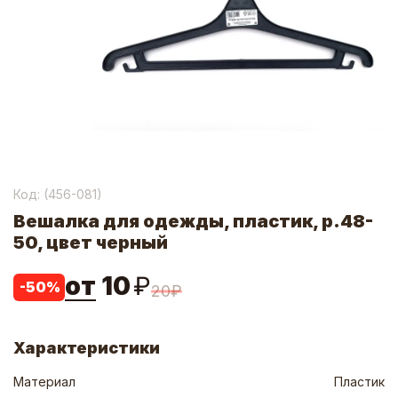
Код: (
456-081
)
Вешалка для одежды, пластик, р.48-
50, цвет черный
от
10
₽
-
50
%
20
₽
Характеристики
Материал
Пластик