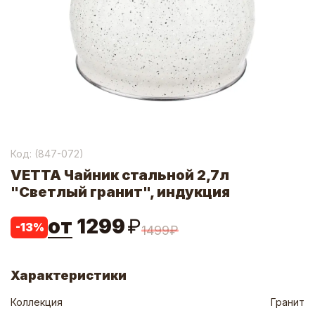
Код: (
847-072
)
VETTA Чайник стальной 2,7л
"Светлый гранит", индукция
от
1299
₽
-
13
%
1499
₽
Характеристики
Коллекция
Гранит