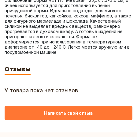
Силиконовая форма VETTA "Медовая" 25,5x17,5x3,0 см, 6 
ячеек используется для приготовления выпечки 
причудливой формы. Идеально подходит для мягкого 
печенья, бисквитов, капкейков, кексов, маффинов, а также 
для фигурного мармелада и шоколада. Качественный 
силикон не выделяет вредных веществ, равномерно 
прогревается в духовом шкафу. А готовые изделия не 
пригорают и легко извлекаются. Форма не 
деформируется при использовании в температурном 
диапазоне от -40 до +240 С. Легко моется вручную или в 
посудомоечной машине.
Отзывы
У товара пока нет отзывов
Написать свой отзыв