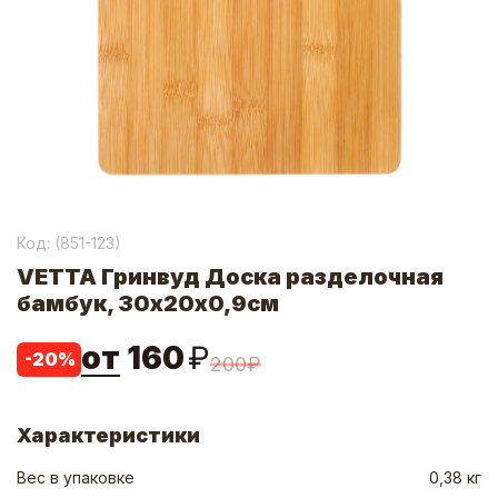
Код: (
851-123
)
VETTA Гринвуд Доска разделочная
бамбук, 30х20х0,9см
от
160
₽
-
20
%
200
₽
Характеристики
Вес в упаковке
0,38 кг