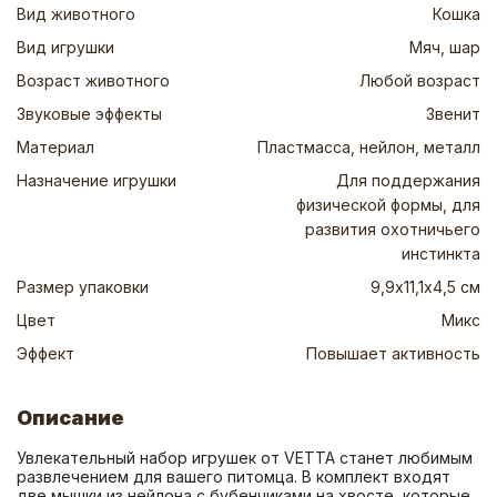
Вид животного
Кошка
Вид игрушки
Мяч, шар
Возраст животного
Любой возраст
Звуковые эффекты
Звенит
Материал
Пластмасса, нейлон, металл
Назначение игрушки
Для поддержания
физической формы, для
развития охотничьего
инстинкта
Размер упаковки
9,9х11,1х4,5 см
Цвет
Микс
Эффект
Повышает активность
Описание
Увлекательный набор игрушек от VETTA станет любимым 
развлечением для вашего питомца. В комплект входят 
две мышки из нейлона с бубенчиками на хвосте, которые 