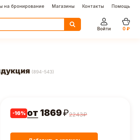
ы на бронирование
Магазины
Контакты
Помощь
Войти
0
₽
ндукция
(
894-543
)
от
1869
₽
-
16
%
2243
₽