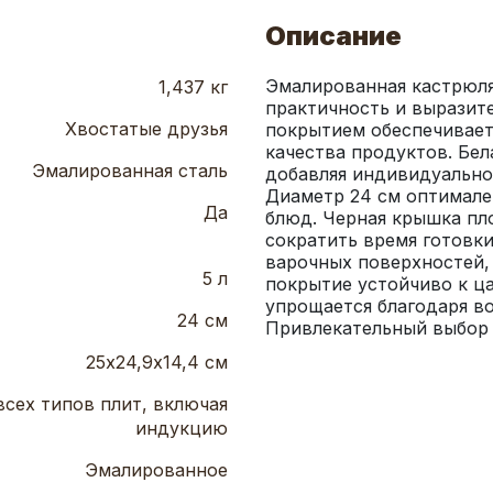
Описание
Эмалированная кастрюля 
1,437 кг
практичность и выразите
Хвостатые друзья
покрытием обеспечивает
качества продуктов. Бел
Эмалированная сталь
добавляя индивидуальнос
Диаметр 24 см оптимален
Да
блюд. Черная крышка пло
сократить время готовки
варочных поверхностей,
5 л
покрытие устойчиво к ца
упрощается благодаря в
24 см
Привлекательный выбор д
25х24,9х14,4 см
всех типов плит, включая
индукцию
Эмалированное