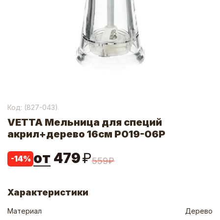
Код: (
827-043
)
VETTA Мельница для специй
акрил+дерево 16см P019-06P
от
479
₽
-
14
%
559
₽
Характеристики
Материал
Дерево