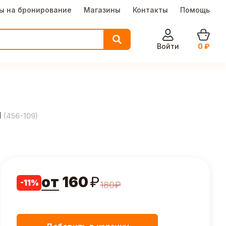
ы на бронирование
Магазины
Контакты
Помощь
Войти
0
₽
м
(
456-109
)
от
160
₽
-
11
%
180
₽