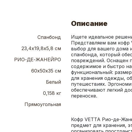
Описание
Ищете идеальное решени
Спанбонд
Представляем вам кофр 
23,4х19,8х5,8 см
выбор для вашего дома и
спанбонда, который обес
РИО-ДЕ-ЖАНЕЙРО
повреждений. Оснащен п
содержимое и быстро на
60х50х35 см
функциональный: размер
для хранения одежды, об
Белый
путешествиях. Эргономич
обеспечивают легкий дос
0,158 кг
Прямоугольная
Кофр VETTA Рио-де-Жане
предмет для хранения, э
организовать пространст