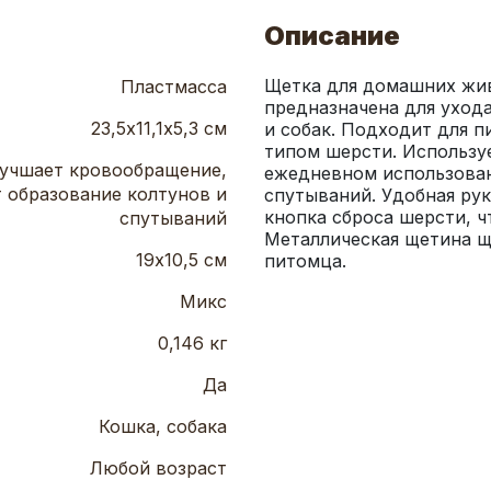
Описание
Щетка для домашних жив
Пластмасса
предназначена для уход
23,5х11,1х5,3 см
и собак. Подходит для п
типом шерсти. Используе
учшает кровообращение,
ежедневном использован
 образование колтунов и
спутываний. Удобная рук
кнопка сброса шерсти, ч
спутываний
Металлическая щетина щ
19х10,5 см
питомца.
Микс
0,146 кг
Да
Кошка, собака
Любой возраст