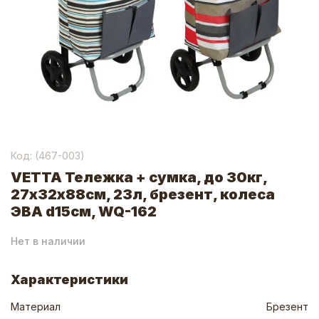
Код: (
467-003
)
VETTA Тележка + сумка, до 30кг,
27х32х88см, 23л, брезент, колеса
ЭВА d15см, WQ-162
Нет в наличии
Характеристики
Материал
Брезент