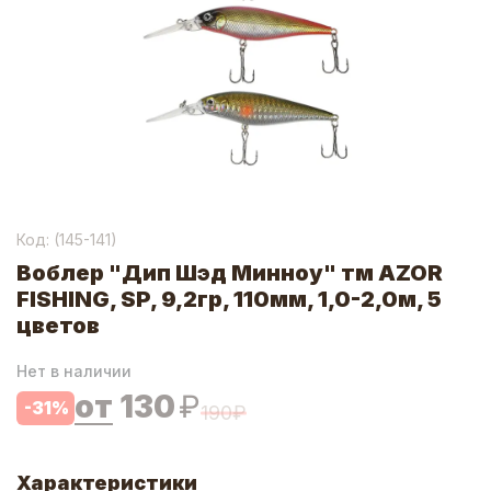
Код: (
145-141
)
Воблер "Дип Шэд Минноу" тм AZOR
FISHING, SP, 9,2гр, 110мм, 1,0-2,0м, 5
цветов
Нет в наличии
от
130
₽
-
31
%
190
₽
Характеристики