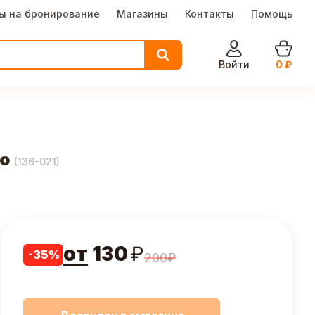
ы на бронирование
Магазины
Контакты
Помощь
Войти
0
₽
ро
(
136-021
)
от
130
₽
-
35
%
200
₽