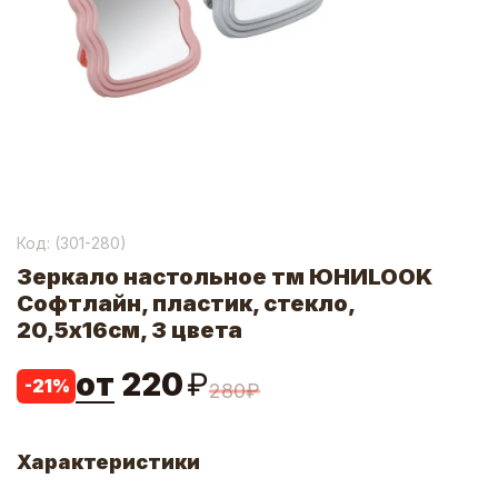
Код: (
301-280
)
Зеркало настольное тм ЮНИLOOK
Софтлайн, пластик, стекло,
20,5х16см, 3 цвета
от
220
₽
-
21
%
280
₽
Характеристики