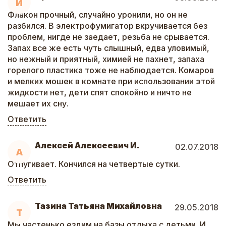
И
Флакон прочный, случайно уронили, но он не
разбился. В электрофумигатор вкручивается без
проблем, нигде не заедает, резьба не срывается.
Запах все же есть чуть слышный, едва уловимый,
но нежный и приятный, химией не пахнет, запаха
горелого пластика тоже не наблюдается. Комаров
и мелких мошек в комнате при использовании этой
жидкости нет, дети спят спокойно и ничто не
мешает их сну.
Ответить
Алексей Алексеевич И.
02.07.2018
А
Отпугивает. Кончился на четвертые сутки.
Ответить
Тазина Татьяна Михайловна
29.05.2018
Т
Мы частенько ездим на базы отдыха с детьми. И