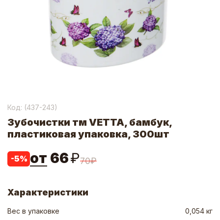
Код: (
437-243
)
Зубочистки тм VETTA, бамбук,
пластиковая упаковка, 300шт
от
66
₽
-
5
%
70
₽
Характеристики
Вес в упаковке
0,054 кг