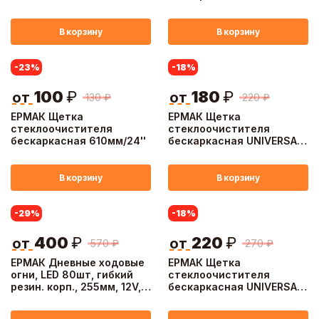
В корзину
В корзину
-23
%
-18
%
100
₽
180
₽
от
от
130
₽
220
₽
ЕРМАК Щетка
ЕРМАК Щетка
стеклоочистителя
стеклоочистителя
бескаркасная 610мм/24''
бескаркасная UNIVERSAL
550мм/22'', 10 адаптеров
В корзину
В корзину
-29
%
-18
%
400
₽
220
₽
от
от
570
₽
270
₽
ЕРМАК Дневные ходовые
ЕРМАК Щетка
огни, LED 80шт, гибкий
стеклоочистителя
резин. корп., 255мм, 12V,
бескаркасная UNIVERSAL
белый, 2шт
660мм/26'', 10 адаптеров