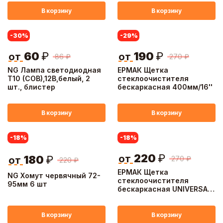
В корзину
В корзину
-30
%
-29
%
60
₽
190
₽
от
от
86
₽
270
₽
NG Лампа светодиодная
ЕРМАК Щетка
T10 (COB),12В,белый, 2
стеклоочистителя
шт., блистер
бескаркасная 400мм/16''
В корзину
В корзину
-18
%
-18
%
220
₽
от
180
₽
270
₽
от
220
₽
ЕРМАК Щетка
NG Хомут червячный 72-
стеклоочистителя
95мм 6 шт
бескаркасная UNIVERSAL
610мм/24'', 10 адаптеров
В корзину
В корзину