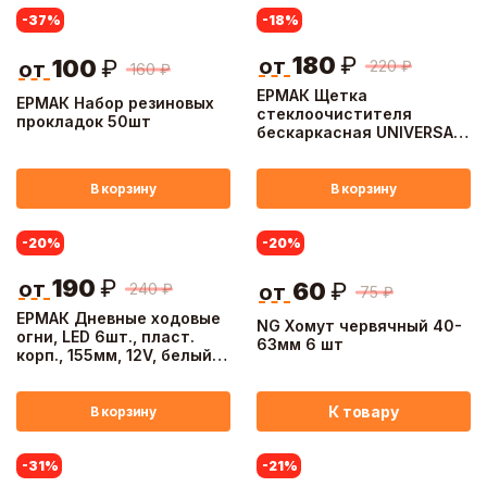
-37
%
-18
%
180
₽
от
100
₽
220
₽
от
160
₽
ЕРМАК Щетка
ЕРМАК Набор резиновых
стеклоочистителя
прокладок 50шт
бескаркасная UNIVERSAL
480мм/19'', 10 адаптеров
В корзину
В корзину
-20
%
-20
%
190
₽
от
60
₽
240
₽
от
75
₽
ЕРМАК Дневные ходовые
NG Хомут червячный 40-
огни, LED 6шт., пласт.
63мм 6 шт
корп., 155мм, 12V, белый,
2шт.
К товару
В корзину
-31
%
-21
%