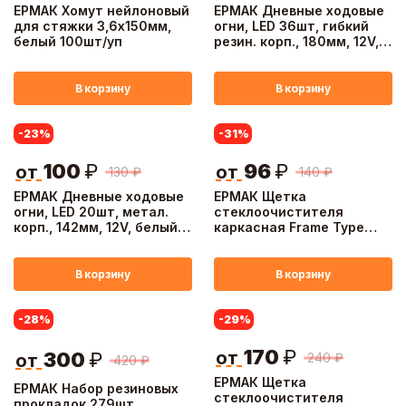
ЕРМАК Хомут нейлоновый
ЕРМАК Дневные ходовые
для стяжки 3,6х150мм,
огни, LED 36шт, гибкий
белый 100шт/уп
резин. корп., 180мм, 12V,
белый, 2шт.
В корзину
В корзину
-23
%
-31
%
100
₽
96
₽
от
от
130
₽
140
₽
ЕРМАК Дневные ходовые
ЕРМАК Щетка
огни, LED 20шт, метал.
стеклоочистителя
корп., 142мм, 12V, белый,
каркасная Frame Type
2шт.
38см/15''
В корзину
В корзину
-28
%
-29
%
170
₽
от
300
₽
240
₽
от
420
₽
ЕРМАК Щетка
ЕРМАК Набор резиновых
стеклоочистителя
прокладок 279шт