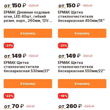
150
₽
150
₽
от
от
220
₽
190
₽
ЕРМАК Дневные ходовые
ЕРМАК Щетка
огни, LED 40шт, гибкий
стеклоочистителя
резин. корп., 260мм, 12V,
бескаркасная 450мм/18''
белый, 2шт.
В корзину
В корзину
-21
%
-21
%
149
₽
149
₽
от
от
190
₽
190
₽
ЕРМАК Щетка
ЕРМАК Щетка
стеклоочистителя
стеклоочистителя
бескаркасная 530мм/21"
бескаркасная 550мм/22''
В корзину
В корзину
-22
%
-18
%
70
₽
260
₽
от
от
90
₽
320
₽