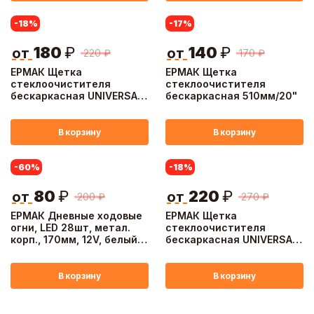
-18
%
-17
%
180
₽
140
₽
от
от
220
₽
170
₽
ЕРМАК Щетка
ЕРМАК Щетка
стеклоочистителя
стеклоочистителя
бескаркасная UNIVERSAL
бескаркасная 510мм/20"
400мм/16'', 10 адаптеров
В корзину
В корзину
-60
%
-18
%
80
₽
220
₽
от
от
200
₽
270
₽
ЕРМАК Дневные ходовые
ЕРМАК Щетка
огни, LED 28шт, метал.
стеклоочистителя
корп., 170мм, 12V, белый,
бескаркасная UNIVERSAL
2шт.
530мм/21", 10 адаптеров
В корзину
В корзину