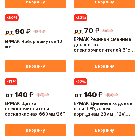
В корзину
В корзину
-30
%
-22
%
70
₽
от
90
₽
90
₽
от
130
₽
ЕРМАК Резинки сменные
ЕРМАК Набор хомутов 12
для щеток
шт
стеклоочистителей 61см,
2 шт, блистер
В корзину
В корзину
-17
%
-22
%
140
₽
140
₽
от
от
170
₽
180
₽
ЕРМАК Щетка
ЕРМАК Дневные ходовые
стеклоочистителя
огни, LED, алюм.
бескаркасная 660мм/26''
корп.,диам.23мм , 12V,
белый, 2шт.
В корзину
В корзину