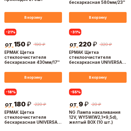
бескаркасная 580мм/23''
В корзину
В корзину
-21
%
-31
%
150
₽
220
₽
от
от
190
₽
320
₽
ЕРМАК Щетка
ЕРМАК Щетка
стеклоочистителя
стеклоочистителя
бескаркасная 430мм/17''
бескаркасная UNIVERSAL
510мм/20", 10 адаптеров
В корзину
В корзину
-18
%
-55
%
180
₽
9
₽
от
от
220
₽
20
₽
ЕРМАК Щетка
NG Лампа накаливания
стеклоочистителя
12V, WY5W(W2,1x9,5d),
бескаркасная UNIVERSAL
желтый BOX (10 шт.)
450мм/18'', 10 адаптеров