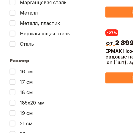
Марганцевая сталь
Металл
Металл, пластик
Нержавеющая сталь
-27
%
2 89
от
Сталь
ЕРМАК Нож
садовые на 
Размер
ion (1шт), 
мин,(ONE)
16 см
17 см
18 см
185х20 мм
19 см
21 см