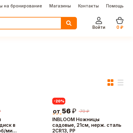
ы на бронирование
Магазины
Контакты
Помощь
Войти
0
₽
-20
%
56
₽
от
₽
70
₽
я
INBLOOM Ножницы
диск в
садовые, 21см, нерж. сталь
об/мин,
2CR13, PP