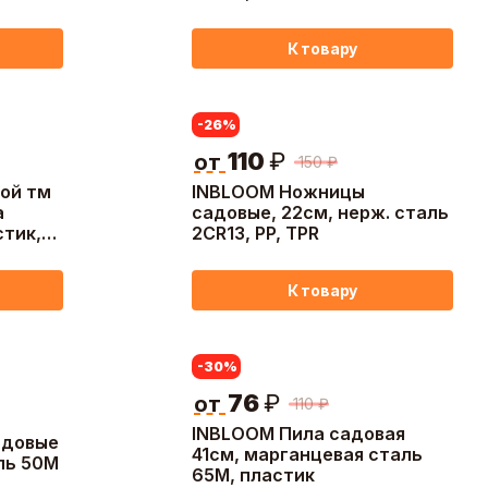
а
К товару
-26
%
110
₽
от
150
₽
ой тм
INBLOOM Ножницы
а
садовые, 22см, нерж. сталь
стик,
2CR13, PP, TPR
К товару
-30
%
76
₽
от
110
₽
INBLOOM Пила садовая
адовые
41см, марганцевая сталь
ль 50M
65М, пластик