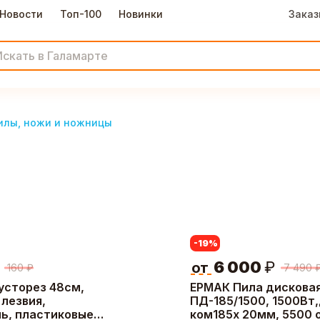
Новости
Топ-100
Новинки
Заказ
илы, ножи и ножницы
-19
%
6 000
₽
от
160
₽
7 490
усторез 48см,
ЕРМАК Пила дискова
лезвия,
ПД-185/1500, 1500Вт,
ль, пластиковые
ком185х 20мм, 5500 