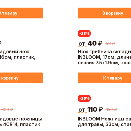
макс. глубина пропил
60мм
К товару
В корзину
-28
%
₽
40
₽
от
56
₽
адовый нож
Нож грибника складн
16см, пластик,
INBLOOM, 17см, длин
лезвия 7.5х1.9см, пла
металл, 2 цвета
 корзину
К товару
-26
%
110
₽
от
300
₽
150
₽
адовые ножницы
INBLOOM Ножницы с
ь 4CR14, пластик
для травы, 33см, ста