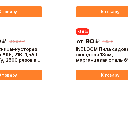
К товару
К товару
-30
%
9
₽
90
₽
от
3 999
₽
130
₽
ницы-кусторез
INBLOOM Пила садов
АКБ, 21В, 1,5А Li-
складная 18см,
з/у, 2500 резов в
марганцевая сталь 6
пластик
К товару
К товару