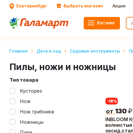
Екатеринбург
Выбрать магазин
Акции
Каталог
Главная
Дача и сад
Садовые инструменты
П
Пилы, ножи и ножницы
Тип товара
Кусторез
Нож
-18
%
130
₽
от
Нож грибника
INBLOOM К
Ножницы
волнистые 
оксид.ста
Пила