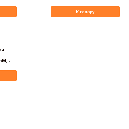
К товару
ая
5М,