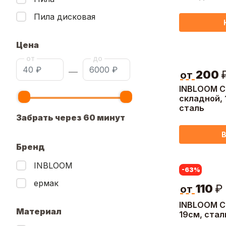
ручки
Пила дисковая
Цена
от
до
—
200
от
INBLOOM С
складной, 
сталь
Забрать через 60 минут
В
Бренд
INBLOOM
-63
%
ермак
110
₽
от
INBLOOM С
Материал
19см, стал