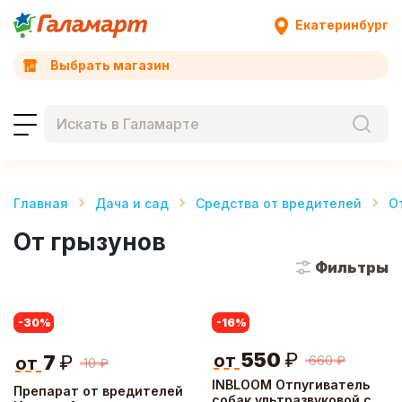
Екатеринбург
Выбрать магазин
Главная
Дача и сад
Средства от вредителей
О
От грызунов
Фильтры
-30
%
-16
%
550
₽
от
7
₽
660
₽
от
10
₽
INBLOOM Отпугиватель
Препарат от вредителей
собак ультразвуковой с