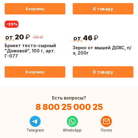
22м2, ABS
К товару
В корзину
-33
%
20
₽
от
46
₽
30
₽
от
Брикет тесто-сырный
Зерно от мышей ДОХС, п/
"Домовой", 100 г, арт.
э, 200г
Г-077
К товару
В корзину
Есть вопросы?
8 800 25 000 25
Telegram
WhatsApp
Почта