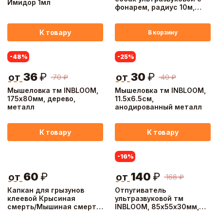
Имидор 1мл
фонарем, радиус 10м,
13х4х2.5см, 1х9В, в компл
К товару
В корзину
-48
%
-25
%
36
₽
30
₽
от
от
70
₽
40
₽
Мышеловка тм INBLOOM,
Мышеловка тм INBLOOM,
175х80мм, дерево,
11.5х6.5см,
металл
анодированный металл
К товару
К товару
-16
%
60
₽
140
₽
от
от
168
₽
Капкан для грызунов
Отпугиватель
клеевой Крысиная
ультразвуковой тм
смерть/Мышиная смерть
INBLOOM, 85х55х30мм,
1шт
АС90-220V, 50Hz, 5W, 15-