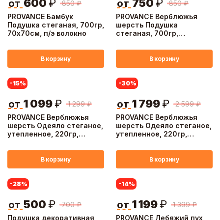
600
₽
750
₽
от
от
850
₽
850
₽
PROVANCE Бамбук
PROVANCE Верблюжья
Подушка стеганая, 700гр,
шерсть Подушка
70х70см, п/э волокно
стеганая, 700гр,
70х70см, п/э волокно
В корзину
В корзину
-15
%
-30
%
1 099
₽
1 799
₽
от
от
1 299
₽
2 599
₽
PROVANCE Верблюжья
PROVANCE Верблюжья
шерсть Одеяло стеганое,
шерсть Одеяло стеганое,
утепленное, 220гр,
утепленное, 220гр,
172х205см, п/э волокно
200х220см, п/э волокно
В корзину
В корзину
-28
%
-14
%
500
₽
1 199
₽
от
от
700
₽
1 399
₽
Подушка декоративная
PROVANCE Лебяжий пух