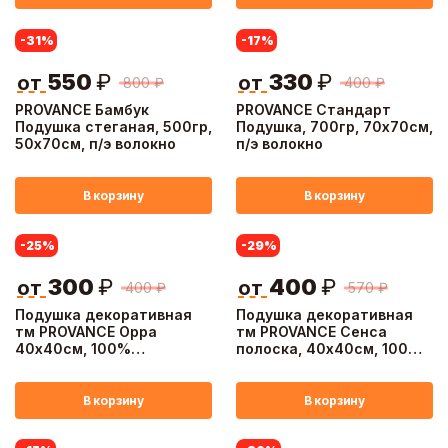
-31
%
-17
%
550
₽
330
₽
от
от
800
₽
400
₽
PROVANCE Бамбук
PROVANCE Стандарт
Подушка стеганая, 500гр,
Подушка, 700гр, 70х70см,
50х70см, п/э волокно
п/э волокно
В корзину
В корзину
-25
%
-29
%
300
₽
400
₽
от
от
400
₽
570
₽
Подушка декоративная
Подушка декоративная
тм PROVANCE Орра
тм PROVANCE Сенса
40х40см, 100%
полоска, 40х40см, 100%
полиэстер, 2 дизайна
полиэстер, 4 цвета
В корзину
В корзину