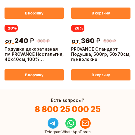
волокно
36см, 3 цвета
В корзину
В корзину
-20
%
-28
%
240
₽
360
₽
от
от
300
₽
500
₽
Подушка декоративная
PROVANCE Стандарт
тм PROVANCE Ностальгия,
Подушка, 500гр, 50х70см,
40х40см, 100%
п/э волокно
полиэстер, 3 дизайна
В корзину
В корзину
Есть вопросы?
8 800 25 000 25
Telegram
WhatsApp
Почта