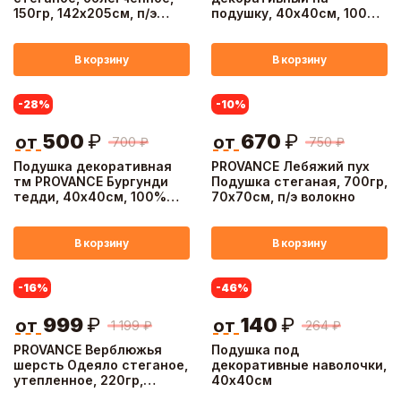
150гр, 142х205см, п/э
подушку, 40х40см, 100%
волокно
полиэстер, 4 дизайна
В корзину
В корзину
-28
%
-10
%
500
₽
670
₽
от
от
700
₽
750
₽
Подушка декоративная
PROVANCE Лебяжий пух
тм PROVANCE Бургунди
Подушка стеганая, 700гр,
тедди, 40х40см, 100%
70х70см, п/э волокно
полиэстер, 3 дизайна
В корзину
В корзину
-16
%
-46
%
999
₽
140
₽
от
от
1 199
₽
264
₽
PROVANCE Верблюжья
Подушка под
шерсть Одеяло стеганое,
декоративные наволочки,
утепленное, 220гр,
40х40см
142х205см, п/э волокно