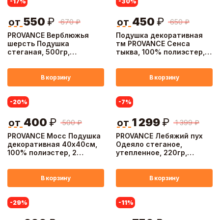
-17
%
-30
%
550
₽
450
₽
от
от
670
₽
650
₽
PROVANCE Верблюжья
Подушка декоративная
шерсть Подушка
тм PROVANCE Сенса
стеганая, 500гр,
тыква, 100% полиэстер,
50х70см, п/э волокно
23см, 3 цвета
В корзину
В корзину
-20
%
-7
%
400
₽
1 299
₽
от
от
500
₽
1 399
₽
PROVANCE Мосс Подушка
PROVANCE Лебяжий пух
декоративная 40х40см,
Одеяло стеганое,
100% полиэстер, 2
утепленное, 220гр,
дизайна
142х205см, п/э волокно
В корзину
В корзину
-29
%
-11
%