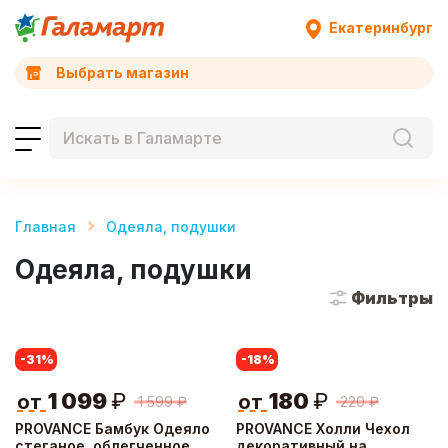
Екатеринбург
Выбрать магазин
Главная
Одеяла, подушки
Одеяла, подушки
Фильтры
-31
%
-18
%
1 099
₽
180
₽
от
от
1 599
₽
220
₽
PROVANCE Бамбук Одеяло
PROVANCE Холли Чехол
стеганое, облегченное,
декоративный на