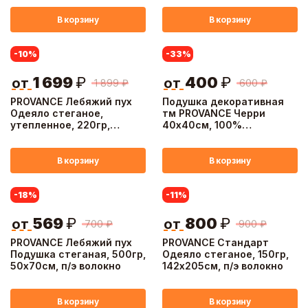
В корзину
В корзину
-10
%
-33
%
1 699
₽
400
₽
от
от
1 899
₽
600
₽
PROVANCE Лебяжий пух
Подушка декоративная
Одеяло стеганое,
тм PROVANCE Черри
утепленное, 220гр,
40х40см, 100%
200х220см, п/э волокно
полиэстер
В корзину
В корзину
-18
%
-11
%
569
₽
800
₽
от
от
700
₽
900
₽
PROVANCE Лебяжий пух
PROVANCE Стандарт
Подушка стеганая, 500гр,
Одеяло стеганое, 150гр,
50х70см, п/э волокно
142х205см, п/э волокно
В корзину
В корзину