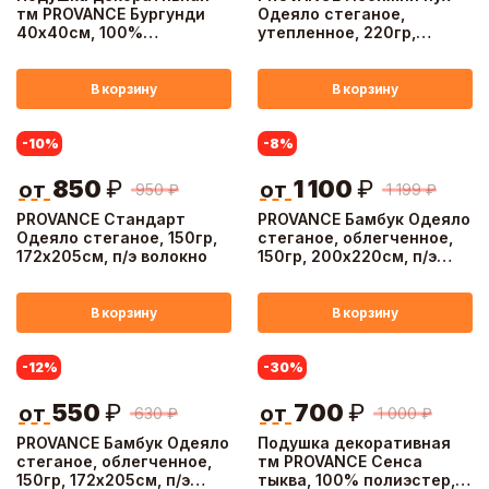
тм PROVANCE Бургунди
Одеяло стеганое,
40х40см, 100%
утепленное, 220гр,
полиэстер, 3 дизайна
172х205см, п/э волокно
В корзину
В корзину
-10
%
-8
%
850
₽
1 100
₽
от
от
950
₽
1 199
₽
PROVANCE Стандарт
PROVANCE Бамбук Одеяло
Одеяло стеганое, 150гр,
стеганое, облегченное,
172х205см, п/э волокно
150гр, 200х220см, п/э
волокно
В корзину
В корзину
-12
%
-30
%
550
₽
700
₽
от
от
630
₽
1 000
₽
PROVANCE Бамбук Одеяло
Подушка декоративная
стеганое, облегченное,
тм PROVANCE Сенса
150гр, 172х205см, п/э
тыква, 100% полиэстер,