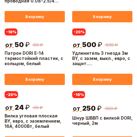
проводная 0.08-2.5/4
мм2, NO-225-421, 4шт
В корзину
В корзину
-16
%
-20
%
50
₽
500
₽
от
от
60
₽
630
₽
Патрон DORI Е-14
Удлинитель 3 гнезда 3м
термостойкий пластик, с
BY, с зазем, выкл., евро, с
кольцом, белый
защит.
шторками,16A,3500Вт
В корзину
В корзину
-20
%
-16
%
24
₽
от
250
₽
30
₽
от
300
₽
Вилка угловая плоская
Шнур ШВВП с вилкой DORI,
BY, евро, с заземлением,
черный, 2м
16А, 4000Вт, белый