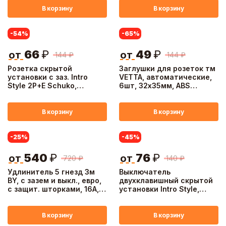
В корзину
В корзину
-54
%
-65
%
66
₽
49
₽
от
от
144
₽
144
₽
Розетка скрытой
Заглушки для розеток тм
установки с заз. Intro
VETTA, автоматические,
Style 2P+E Schuko,
6шт, 32х35мм, ABS
16А-250В, IP20, белая
пластмасса
В корзину
В корзину
-25
%
-45
%
540
₽
76
₽
от
от
720
₽
140
₽
Удлинитель 5 гнезд 3м
Выключатель
BY, с зазем и выкл., евро,
двухклавишный скрытой
с защит. шторками, 16A,
установки Intro Style,
3500Вт
10А-250В, IP20, СУ,7-104-
01, белый
В корзину
В корзину