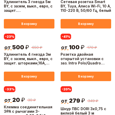
Удлинитель 3 гнезда 5м
Сетевая розетка Smart
BY, с зазем, выкл., евро, с
BY, Tuya, Алиса Wi-Fi, 10 А,
защит.
110-220 В, 50/60 Гц, белый
шторками,16A,3500Вт
В корзину
В корзину
-23
%
-41
%
500
₽
100
₽
от
от
650
₽
170
₽
Удлинитель 4 гнезда 3м
Розетка двойная
BY, с зазем, выкл., евро, с
открытой установки с
защит. шторками,16A,
заз. Intro Polo/Quadro
3500Вт
2х2P+E Schuko 16А-250В,
IP20, белая
В корзину
В корзину
-33
%
-20
%
20
₽
от
279
₽
30
₽
от
349
₽
Клемма соединительная
Шнур ПВС DORI 3х0,75 с
ЭРА с рычагами 3-
вилкой белый 3 м