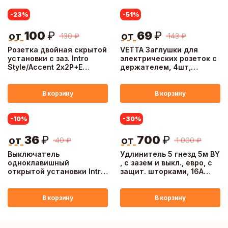
-23
%
-51
%
100
₽
69
₽
от
от
130
₽
143
₽
Розетка двойная скрытой
VETTA Заглушки для
установки с заз. Intro
электрических розеток с
Style/Accent 2х2P+E
держателем, 4шт,
Schuko 16А-250В, IP20,
пластик, d3,2х2,2см
белая
В корзину
В корзину
-10
%
-30
%
36
₽
700
₽
от
от
40
₽
1 000
₽
Выключатель
Удлинитель 5 гнезд 5м BY
одноклавишный
, с зазем и выкл., евро, с
открытой установки Intro
защит. шторками, 16A
Polo/Quadro 10A-250В,
3500Вт
IP20, белый
В корзину
В корзину