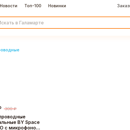
Новости
Топ-100
Новинки
Заказ
роводные
₽
300
₽
проводные
альные BY Space
RO с микрофоном,