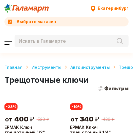
Екатеринбург
Выбрать магазин
Главная
Инструменты
Автоинструменты
Трещо
Трещоточные ключи
Фильтры
-23
%
-19
%
400
₽
340
₽
от
от
520
₽
420
₽
ЕРМАК Ключ
ЕРМАК Ключ
трещоточный 1/2"
трещоточный 1/4"