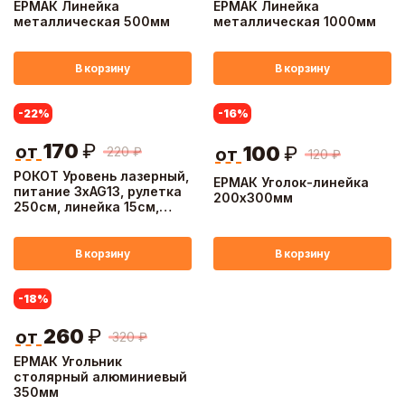
ЕРМАК Линейка
ЕРМАК Линейка
металлическая 500мм
металлическая 1000мм
В корзину
В корзину
-22
%
-16
%
170
₽
от
100
₽
220
₽
от
120
₽
РОКОТ Уровень лазерный,
ЕРМАК Уголок-линейка
питание 3хAG13, рулетка
200х300мм
250см, линейка 15см,
пузырьковый уровень 3шт
В корзину
В корзину
-18
%
260
₽
от
320
₽
ЕРМАК Угольник
столярный алюминиевый
350мм