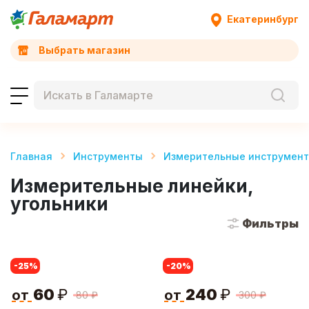
Екатеринбург
Выбрать магазин
Главная
Инструменты
Измерительные инструмен
Измерительные линейки,
угольники
Фильтры
-25
%
-20
%
60
₽
240
₽
от
от
80
₽
300
₽