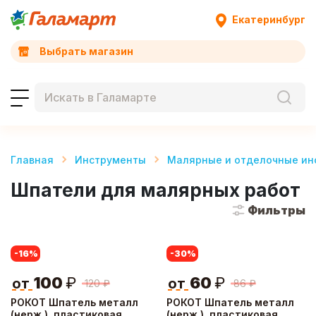
Екатеринбург
Выбрать магазин
Главная
Инструменты
Малярные и отделочные ин
Шпатели для малярных работ
Фильтры
-16
%
-30
%
100
₽
60
₽
от
от
120
₽
86
₽
РОКОТ Шпатель металл
РОКОТ Шпатель металл
(нерж.), пластиковая
(нерж.), пластиковая