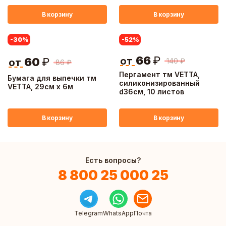
В корзину
В корзину
-30
%
-52
%
66
₽
от
60
₽
140
₽
от
86
₽
Пергамент тм VETTA,
Бумага для выпечки тм
силиконизированный
VETTA, 29см x 6м
d36см, 10 листов
В корзину
В корзину
Есть вопросы?
8 800 25 000 25
Telegram
WhatsApp
Почта