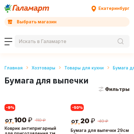
Екатеринбург
Выбрать магазин
Главная
Хозтовары
Товары для кухни
Бумага д
Бумага для выпечки
Фильтры
-9
%
-50
%
100
₽
от
20
₽
110
₽
от
40
₽
Коврик антипригарный
Бумага для выпечки 29см
для приготовления тм