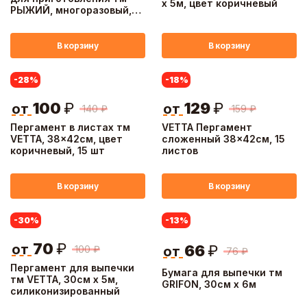
x 5м, цвет коричневый
РЫЖИЙ, многоразовый,
прочный, 40x33см, 0,2мм,
тефлон
В корзину
В корзину
-28
%
-18
%
100
₽
129
₽
от
от
140
₽
159
₽
Пергамент в листах тм
VETTA Пергамент
VETTA, 38x42см, цвет
сложенный 38x42см, 15
коричневый, 15 шт
листов
В корзину
В корзину
-30
%
-13
%
70
₽
от
66
₽
100
₽
от
76
₽
Пергамент для выпечки
Бумага для выпечки тм
тм VETTA, 30см x 5м,
GRIFON, 30см x 6м
силиконизированный