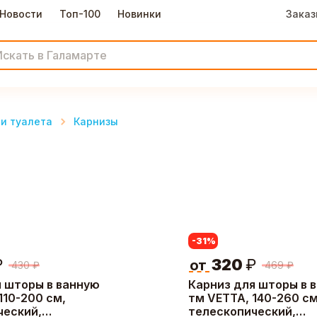
Новости
Топ-100
Новинки
Заказ
и туалета
Карнизы
-31
%
₽
320
₽
от
430
₽
469
₽
я шторы в ванную
Карниз для шторы в 
110-200 см,
тм VETTA, 140-260 см
ческий,
телескопический,