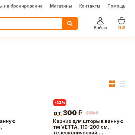
ы на бронирование
Магазины
Контакты
Помощь
Войти
0
₽
-23
%
300
₽
от
390
₽
ванную
Карниз для шторы в ванную
,
тм VETTA, 110-200 см,
телескопический,