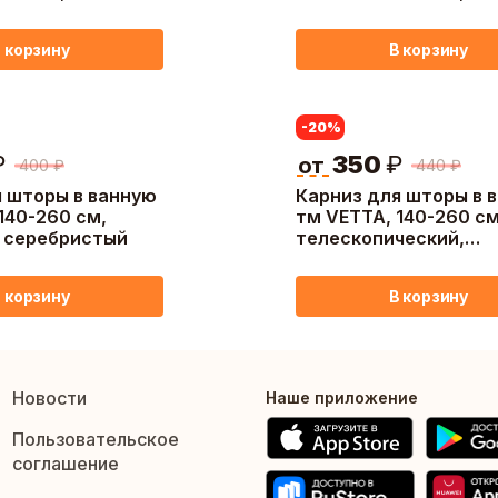
 цвет чёрный
алюминий, цвет белы
 корзину
В корзину
-20
%
₽
350
₽
от
400
₽
440
₽
я шторы в ванную
Карниз для шторы в 
140-260 см,
тм VETTA, 140-260 см
 серебристый
телескопический,
нерж.сталь
 корзину
В корзину
Новости
Наше приложение
Пользовательское
соглашение