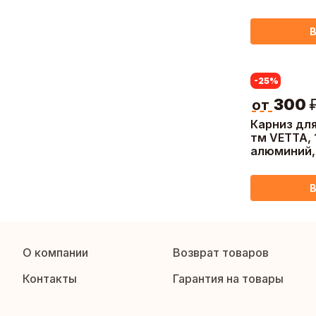
алюминий,
В
-25
%
300
от
Карниз дл
тм VETTA, 
алюминий,
В
О компании
Возврат товаров
Контакты
Гарантия на товары