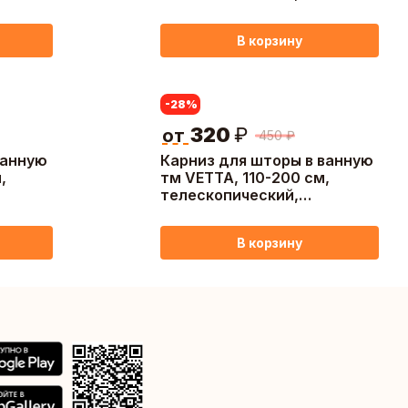
й
алюминий, цвет белый
В корзину
-28
%
320
₽
от
450
₽
ванную
Карниз для шторы в ванную
,
тм VETTA, 110-200 см,
телескопический,
нерж.сталь
В корзину