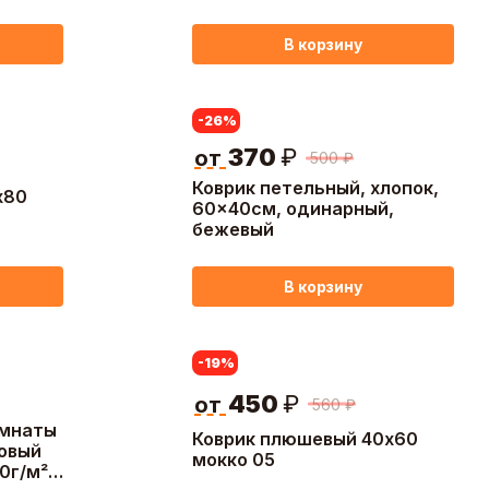
В корзину
-26
%
370
₽
от
500
₽
Коврик петельный, хлопок,
х80
60x40см, одинарный,
бежевый
В корзину
-19
%
450
₽
от
560
₽
омнаты
Коврик плюшевый 40х60
ровый
мокко 05
0г/м²