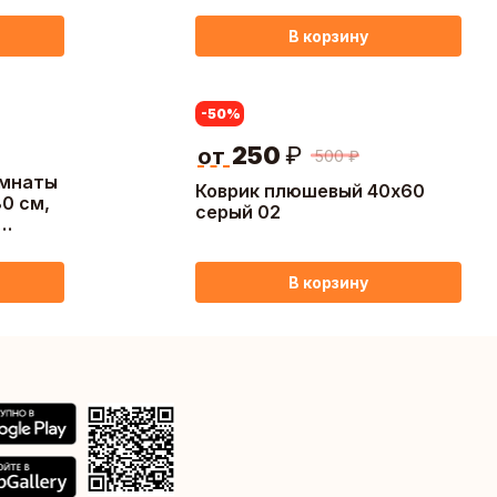
В корзину
-50
%
250
₽
от
500
₽
омнаты
Коврик плюшевый 40х60
80 см,
серый 02
В корзину