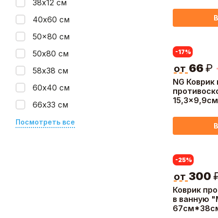
38х12 см
В
40х60 см
50x80 см
-17
%
50х80 см
66
₽
от
58х38 см
NG Коврик
60х40 см
противоск
15,3x9,9см
66х33 см
Посмотреть все
В
-25
%
300
от
Коврик пр
в ванную 
67см*38см