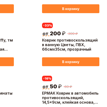
 цв.
В корзину
-33
%
200
₽
от
300
₽
ffy, тм
Коврик противоскользящий
в ванную Цветы, ПВХ,
ая
66смх35см, прозрачный
та
В корзину
-16
%
50
₽
от
60
₽
омнаты
ЕРМАК Коврик в автомобиль
противоскользящий,
14,5x9см, клейкая основа,
силикон