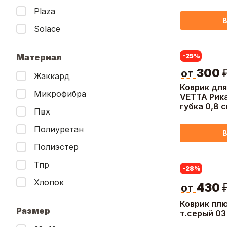
700г, 60x4
Plaza
В
Solace
Материал
-25
%
300
от
Жаккард
Коврик для
Микрофибра
VETTA Рика
губка 0,8 
Пвх
50х80 см,
Полиуретан
В
Полиэстер
Тпр
-28
%
Хлопок
430
от
Коврик пл
Размер
т.серый 03