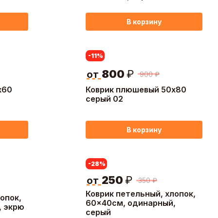
В корзину
-11
%
800
₽
от
900
₽
х60
Коврик плюшевый 50х80
серый 02
В корзину
-28
%
250
₽
от
350
₽
Коврик петельный, хлопок,
опок,
60x40см, одинарный,
, экрю
серый