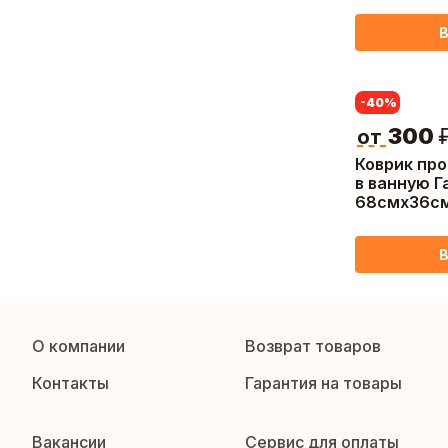
В
-40
%
300
от
Коврик пр
в ванную Г
68смх36см
В
О компании
Возврат товаров
Контакты
Гарантия на товары
Вакансии
Сервис для оплаты