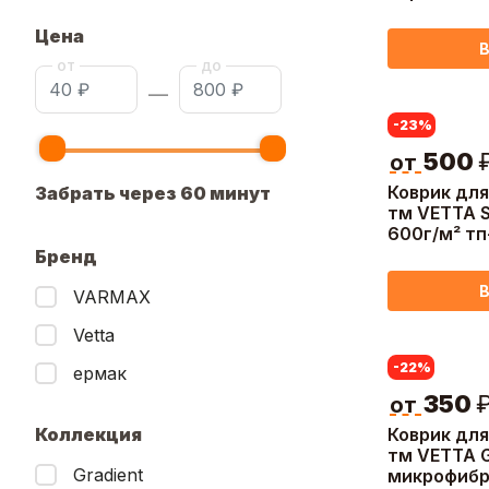
Цена
В
от
до
—
-23
%
500
от
Коврик дл
Забрать через 60 минут
тм VETTA S
600г/м² тп
80х50см, 2
Бренд
В
VARMAX
Vetta
-22
%
ермак
350
от
Коллекция
Коврик дл
тм VETTA G
Gradient
микрофибр