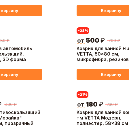
тп-основа, 80х50см, 2
 корзину
В корзину
-28
%
500
₽
от
80
₽
700
₽
 в автомобиль
Коврик для ванной Flu
ользящий,
VETTA, 50x80 см,
, 3D форма
микрофибра, резинов
подложка TRP, 2 цве
 корзину
В корзину
-21
%
₽
180
₽
от
400
₽
230
₽
отивоскользящий
Коврик для ванной к
"Мозайка"
тм VETTA Модерн,
, прозрачный
полиэстер, 58x38 см