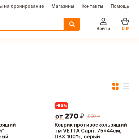
ы на бронирование
Магазины
Контакты
Помощь
Войти
0
₽
-50
%
270
₽
от
550
₽
ьзящий
Коврик противоскользящий
й"
тм VETTA Capri, 75x44см,
ный
ПВХ 100%, серый