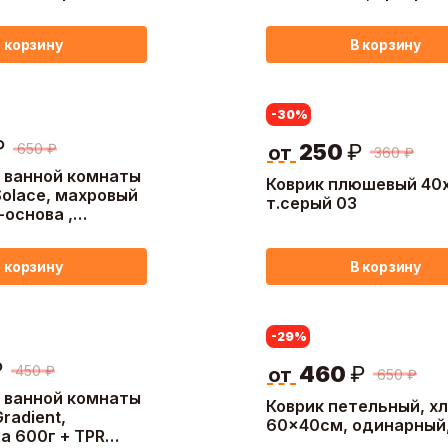
 корзину
В корзину
-30
%
₽
250
₽
650
₽
от
360
₽
я ванной комнаты
Коврик плюшевый 40
olace, махровый
т.серый 03
-основа ,
 цвета
В корзину
 корзину
-29
%
₽
460
₽
450
₽
от
650
₽
я ванной комнаты
Коврик петельный, хл
radient,
60x40см, одинарный
а 600г + TPR