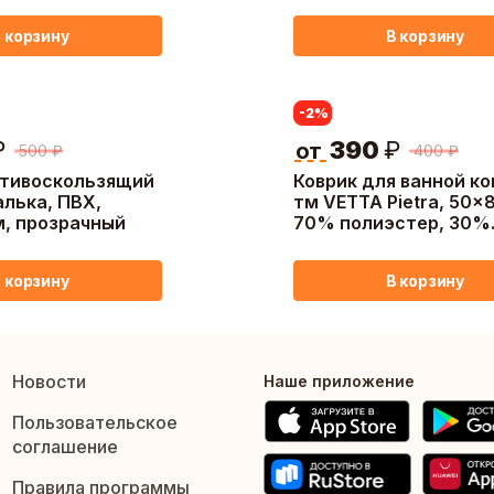
 корзину
В корзину
-2
%
₽
390
₽
от
500
₽
400
₽
отивоскользящий
Коврик для ванной к
алька, ПВХ,
тм VETTA Pietra, 50x
, прозрачный
70% полиэстер, 30%
резина, 2 цвета
 корзину
В корзину
Новости
Наше приложение
Пользовательское
соглашение
Правила программы