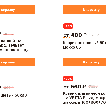
0см, 2 цвета
В корзину
 корзину
-29
%
₽
400
₽
400
₽
от
570
₽
 ванной тм
Коврик плюшевый 50
рд, вельвет,
мокко 05
см, полиэстер,
 серый
В корзину
 корзину
-20
%
560
₽
от
₽
700
₽
600
₽
Коврик для ванной к
юшевый 50х80
тм VETTA Plaza, мах
жаккард 100+800+70