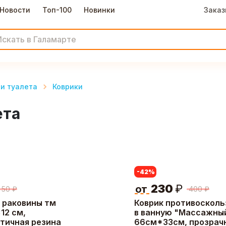
Новости
Топ-100
Новинки
Заказ
и туалета
Коврики
ета
-42
%
230
₽
от
50
₽
400
₽
 раковины тм
Коврик противоскол
12 см,
в ванную "Массажны
тичная резина
66см*33см, прозрач